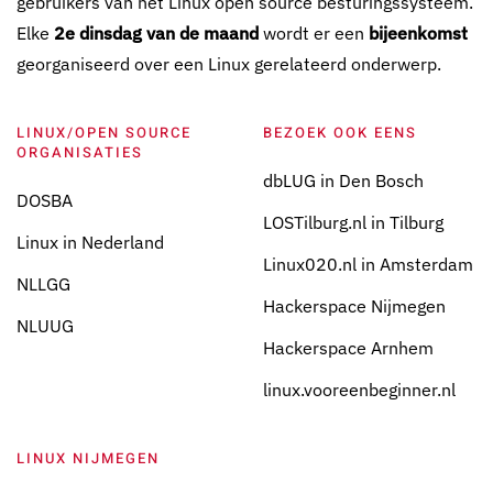
gebruikers van het Linux open source besturingssysteem.
Elke
2e dinsdag van de maand
wordt er een
bijeenkomst
georganiseerd over een Linux gerelateerd onderwerp.
LINUX/OPEN SOURCE
BEZOEK OOK EENS
ORGANISATIES
dbLUG in Den Bosch
DOSBA
LOSTilburg.nl in Tilburg
Linux in Nederland
Linux020.nl in Amsterdam
NLLGG
Hackerspace Nijmegen
NLUUG
Hackerspace Arnhem
linux.vooreenbeginner.nl
LINUX NIJMEGEN