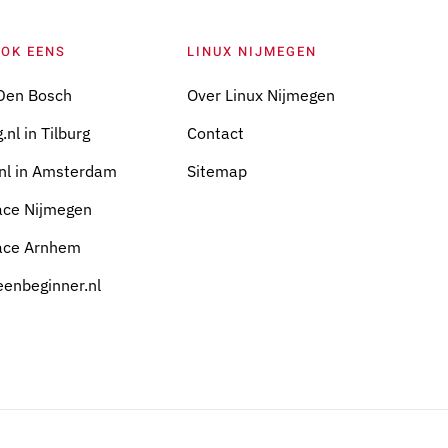
OOK EENS
LINUX NIJMEGEN
Den Bosch
Over Linux Nijmegen
.nl in Tilburg
Contact
nl in Amsterdam
Sitemap
ace Nijmegen
ace Arnhem
eenbeginner.nl