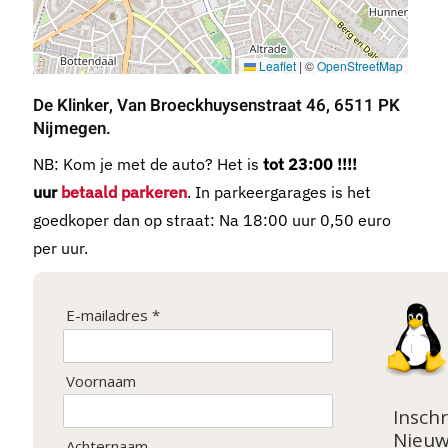
Leaflet
|
©
OpenStreetMap
De Klinker, Van Broeckhuysenstraat 46, 6511 PK
Nijmegen.
NB: Kom je met de auto? Het is
tot 23:00 !!!!
uur
betaald parkeren
. In parkeergarages is het
goedkoper dan op straat: Na 18:00 uur 0,50 euro
per uur.
E-mailadres *
Voornaam
Inschr
Nieuw
Achternaam