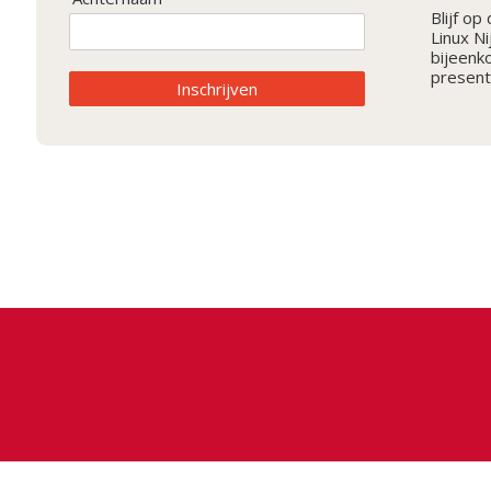
Blijf o
Linux N
bijeenk
present
Inschrijven