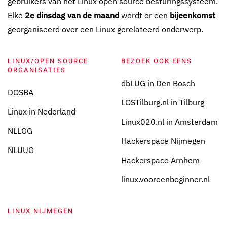
gebruikers van het Linux open source besturingssysteem.
Elke
2e dinsdag van de maand
wordt er een
bijeenkomst
georganiseerd over een Linux gerelateerd onderwerp.
LINUX/OPEN SOURCE
BEZOEK OOK EENS
ORGANISATIES
dbLUG in Den Bosch
DOSBA
LOSTilburg.nl in Tilburg
Linux in Nederland
Linux020.nl in Amsterdam
NLLGG
Hackerspace Nijmegen
NLUUG
Hackerspace Arnhem
linux.vooreenbeginner.nl
LINUX NIJMEGEN