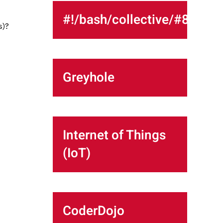
#!/bash/collective/#8
s)?
Greyhole
Internet of Things
(IoT)
CoderDojo