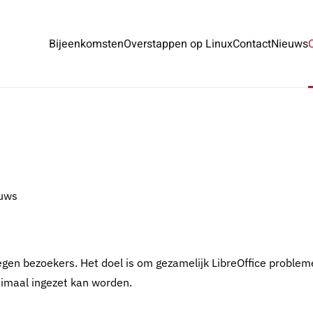
Bijeenkomsten
Overstappen op Linux
Contact
Nieuws
ouws
megen bezoekers. Het doel is om gezamelijk LibreOffice problem
timaal ingezet kan worden.