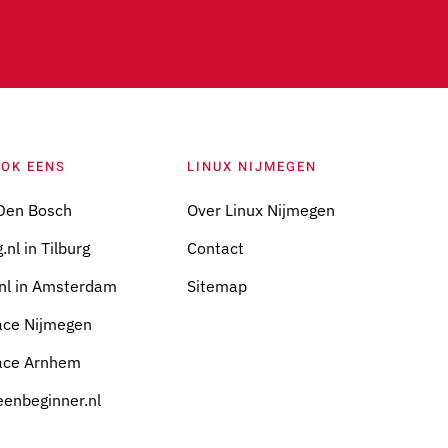
OOK EENS
LINUX NIJMEGEN
Den Bosch
Over Linux Nijmegen
.nl in Tilburg
Contact
nl in Amsterdam
Sitemap
ace Nijmegen
ace Arnhem
eenbeginner.nl