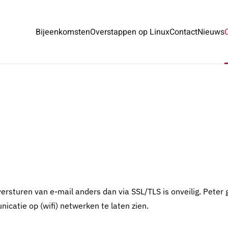
Bijeenkomsten
Overstappen op Linux
Contact
Nieuws
versturen van e-mail anders dan via SSL/TLS is onveilig. Peter 
catie op (wifi) netwerken te laten zien.