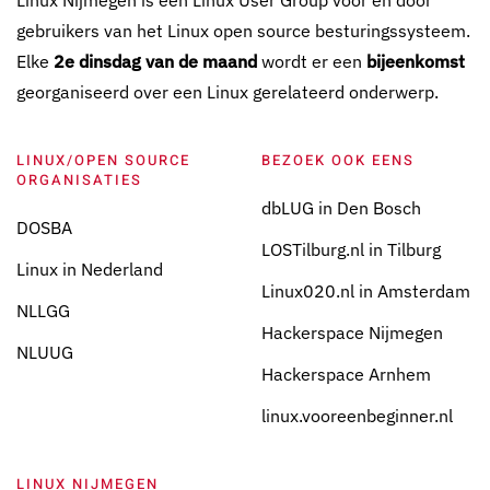
Linux Nijmegen is een Linux User Group voor en door
gebruikers van het Linux open source besturingssysteem.
Elke
2e dinsdag van de maand
wordt er een
bijeenkomst
georganiseerd over een Linux gerelateerd onderwerp.
LINUX/OPEN SOURCE
BEZOEK OOK EENS
ORGANISATIES
dbLUG in Den Bosch
DOSBA
LOSTilburg.nl in Tilburg
Linux in Nederland
Linux020.nl in Amsterdam
NLLGG
Hackerspace Nijmegen
NLUUG
Hackerspace Arnhem
linux.vooreenbeginner.nl
LINUX NIJMEGEN