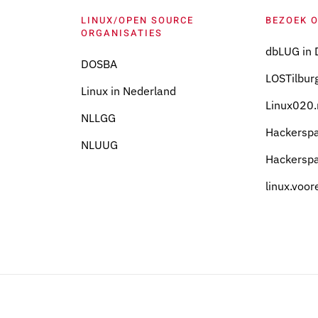
LINUX/OPEN SOURCE
BEZOEK 
ORGANISATIES
dbLUG in 
DOSBA
LOSTilburg
Linux in Nederland
Linux020.
NLLGG
Hackersp
NLUUG
Hackersp
linux.voor