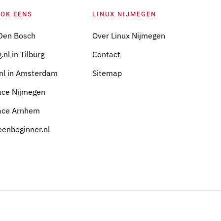
OOK EENS
LINUX NIJMEGEN
Den Bosch
Over Linux Nijmegen
.nl in Tilburg
Contact
nl in Amsterdam
Sitemap
ace Nijmegen
ace Arnhem
eenbeginner.nl