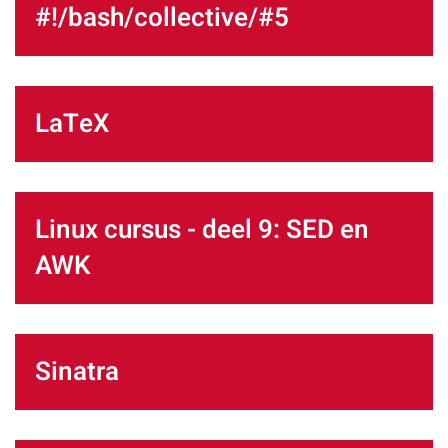
#!/bash/collective/#5
LaTeX
Linux cursus - deel 9: SED en
AWK
Sinatra