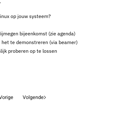
.
Linux op jouw systeem?
Nijmegen bijeenkomst (zie agenda)
m het te demonstreren (via beamer)
ijk proberen op te lossen
Vorige
Volgende