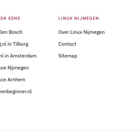
OOK EENS
LINUX NIJMEGEN
Den Bosch
Over Linux Nijmegen
.nl in Tilburg
Contact
nl in Amsterdam
Sitemap
ace Nijmegen
ace Arnhem
eenbeginner.nl