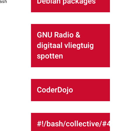
Debian packages
bash
GNU Radio &
digitaal vliegtuig
spotten
CoderDojo
#!/bash/collective/#4