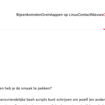
Bijeenkomsten
Overstappen op Linux
Contact
Nieuws
 en heb je de smaak te pakken?
ersvriendelijke bash scripts kunt schrijven om jezelf (en ande