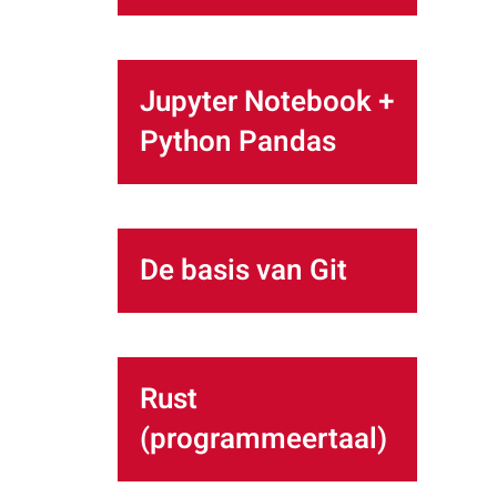
Jupyter Notebook +
Python Pandas
De basis van Git
Rust
(programmeertaal)