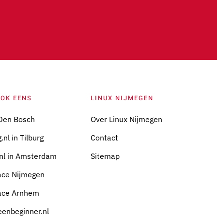
OOK EENS
LINUX NIJMEGEN
Den Bosch
Over Linux Nijmegen
.nl in Tilburg
Contact
nl in Amsterdam
Sitemap
ace Nijmegen
ace Arnhem
eenbeginner.nl