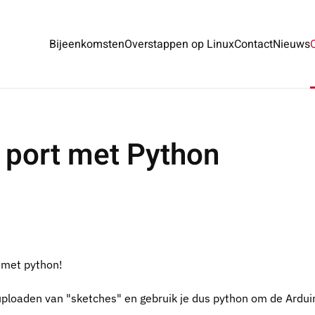
Bijeenkomsten
Overstappen op Linux
Contact
Nieuws
e port met Python
 met python!
 uploaden van "sketches" en gebruik je dus python om de Ardui