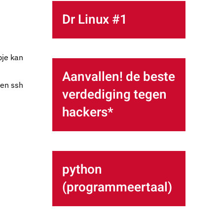
Dr Linux #1
pje kan
Aanvallen! de beste
 en ssh
verdediging tegen
hackers*
python
(programmeertaal)