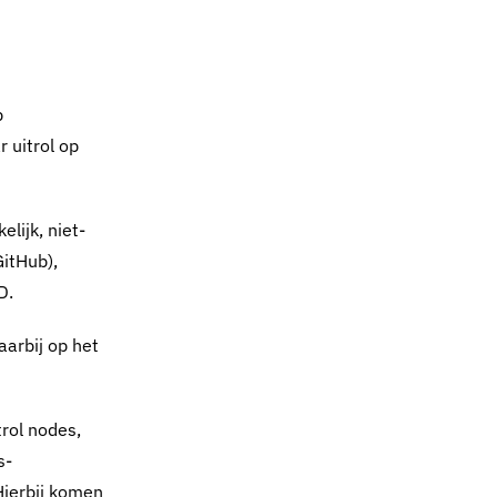
p
 uitrol op
lijk, niet-
GitHub),
D.
aarbij op het
rol nodes,
s-
Hierbij komen