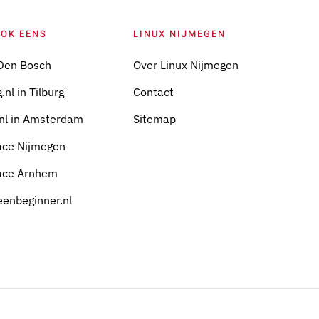
OOK EENS
LINUX NIJMEGEN
Den Bosch
Over Linux Nijmegen
.nl in Tilburg
Contact
nl in Amsterdam
Sitemap
ace Nijmegen
ace Arnhem
eenbeginner.nl