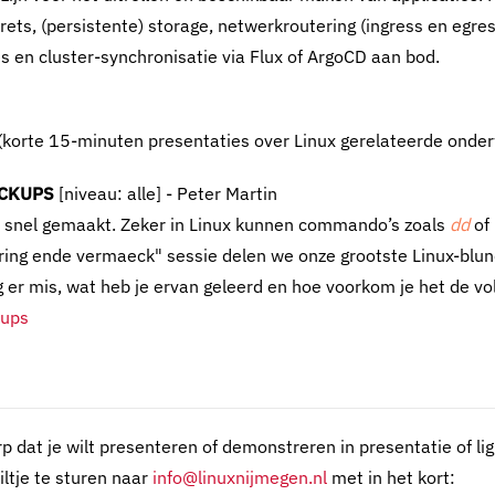
ets, (persistente) storage, netwerkroutering (ingress en egres
en cluster-synchronisatie via Flux of ArgoCD aan bod.
(korte 15-minuten presentaties over Linux gerelateerde onde
#CKUPS
[niveau: alle] - Peter Martin
n snel gemaakt. Zeker in Linux kunnen commando’s zoals
dd
of
r lering ende vermaeck" sessie delen we onze grootste Linux-blu
 er mis, wat heb je ervan geleerd en hoe voorkom je het de v
kups
p dat je wilt presenteren of demonstreren in presentatie of lig
ltje te sturen naar
info@linuxnijmegen.nl
met in het kort: