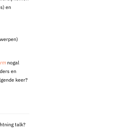
s) en
rwerpen)
rm
nogal
nders en
olgende keer?
htning talk?