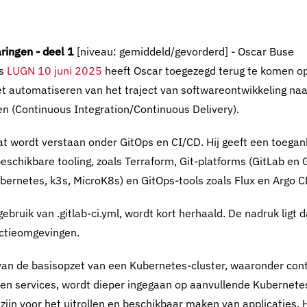
ringen - deel 1
[niveau: gemiddeld/gevorderd] - Oscar Buse
ns
LUGN 10 juni 2025
heeft Oscar toegezegd terug te komen o
 automatiseren van het traject van softwareontwikkeling naar
n (Continuous Integration/Continuous Delivery).
wat wordt verstaan onder GitOps en CI/CD. Hij geeft een toeganke
eschikbare tooling, zoals Terraform, Git-platforms (GitLab en 
ernetes, k3s, MicroK8s) en GitOps-tools zoals Flux en Argo C
gebruik van .gitlab-ci.yml, wordt kort herhaald. De nadruk ligt d
uctieomgevingen.
van de basisopzet van een Kubernetes-cluster, waaronder cont
en services, wordt dieper ingegaan op aanvullende Kubernete
zijn voor het uitrollen en beschikbaar maken van applicaties. 