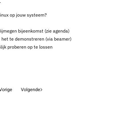
.
Linux op jouw systeem?
Nijmegen bijeenkomst (zie agenda)
m het te demonstreren (via beamer)
ijk proberen op te lossen
Vorige
Volgende