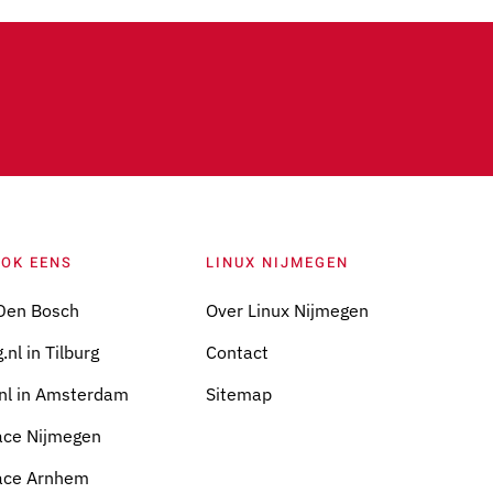
OOK EENS
LINUX NIJMEGEN
Den Bosch
Over Linux Nijmegen
.nl in Tilburg
Contact
nl in Amsterdam
Sitemap
ace Nijmegen
ace Arnhem