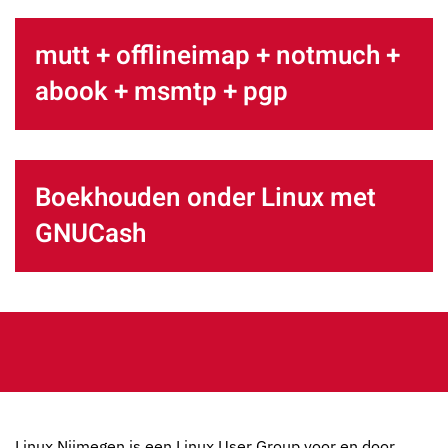
mutt + offlineimap + notmuch +
abook + msmtp + pgp
Boekhouden onder Linux met
GNUCash
Linux Nijmegen is een Linux User Group voor en door