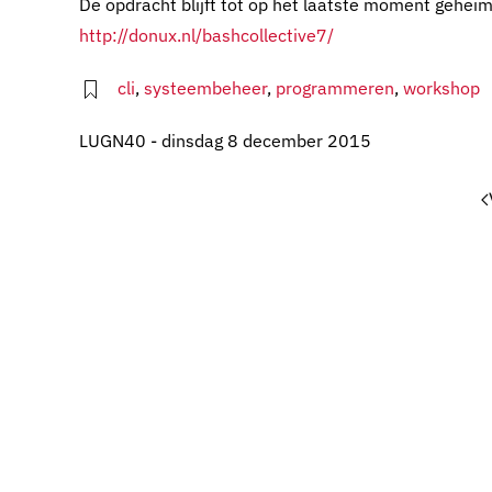
De opdracht blijft tot op het laatste moment gehei
http://donux.nl/bashcollective7/
cli
,
systeembeheer
,
programmeren
,
workshop
LUGN40 - dinsdag 8 december 2015