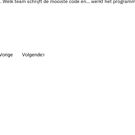
m. Welk team schrijft de mooiste code en... werkt het program
Vorige
Volgende