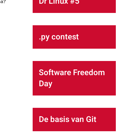
Dr Linux #5
ma?
.py contest
Software Freedom
Day
De basis van Git