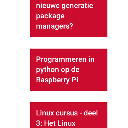
nieuwe generatie
package
managers?
Programmeren in
python op de
Raspberry Pi
Linux cursus - deel
3: Het Linux