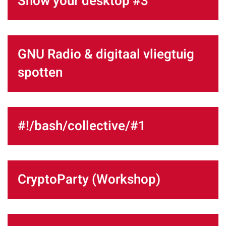
Show your desktop #3
GNU Radio & digitaal vliegtuig
spotten
#!/bash/collective/#1
CryptoParty (Workshop)