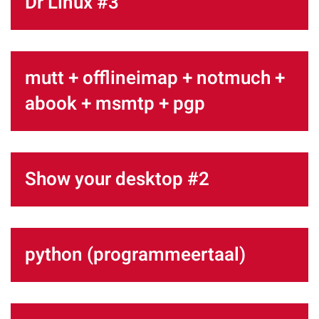
Dr Linux #3
mutt + offlineimap + notmuch +
abook + msmtp + pgp
Show your desktop #2
python (programmeertaal)