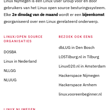
Linux Nijmegen is een Linux User Group voor en door
gebruikers van het Linux open source besturingssysteem.
Elke
2e dinsdag van de maand
wordt er een
bijeenkomst
georganiseerd over een Linux gerelateerd onderwerp.
LINUX/OPEN SOURCE
BEZOEK OOK EENS
ORGANISATIES
dbLUG in Den Bosch
DOSBA
LOSTilburg.nl in Tilburg
Linux in Nederland
Linux020.nl in Amsterdam
NLLGG
Hackerspace Nijmegen
NLUUG
Hackerspace Arnhem
linux.vooreenbeginner.nl
LINUX NIJMEGEN