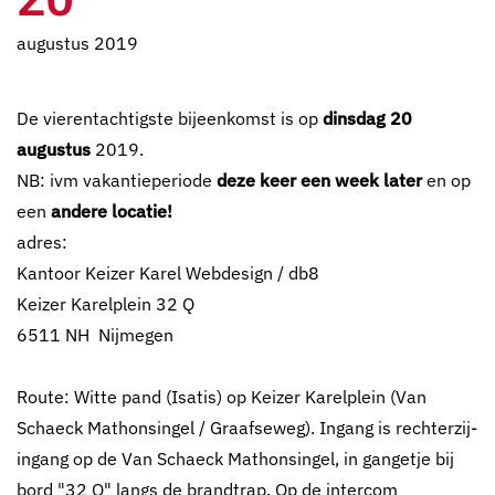
augustus 2019
De vierentachtigste bijeenkomst is op
dinsdag 20
augustus
2019.
NB:
ivm vakantieperiode
deze keer een week later
en op
een
andere locatie!
adres:
Kantoor Keizer Karel Webdesign / db8
Keizer Karelplein 32 Q
6511 NH Nijmegen
Route: Witte pand (Isatis) op Keizer Karelplein (Van
Schaeck Mathonsingel / Graafseweg). Ingang is rechterzij-
ingang op de Van Schaeck Mathonsingel, in gangetje bij
bord "32 Q" langs de brandtrap. Op de intercom