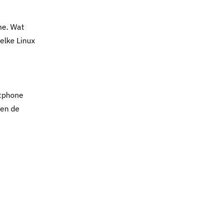
me. Wat
elke Linux
rtphone
nen de