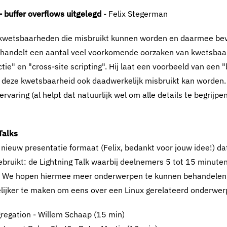
- buffer overflows uitgelegd
- Felix Stegerman
 kwetsbaarheden die misbruikt kunnen worden en daarmee bev
ehandelt een aantal veel voorkomende oorzaken van kwetsbaa
ctie" en "cross-site scripting". Hij laat een voorbeeld van een 
 deze kwetsbaarheid ook daadwerkelijk misbruikt kan worden.
aring (al helpt dat natuurlijk wel om alle details te begrijpen
Talks
nieuw presentatie formaat (Felix, bedankt voor jouw idee!) dat
ebruikt: de Lightning Talk waarbij deelnemers 5 tot 15 minuten
. We hopen hiermee meer onderwerpen te kunnen behandelen.
ijker te maken om eens over een Linux gerelateerd onderwerp
regation - Willem Schaap (15 min)