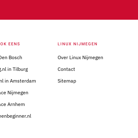
OOK EENS
LINUX NIJMEGEN
Den Bosch
Over Linux Nijmegen
.nl in Tilburg
Contact
nl in Amsterdam
Sitemap
ace Nijmegen
ace Arnhem
eenbeginner.nl