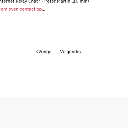
nternet Relay Chat? - Peter Martin (10 min)
em even contact op
...
Vorige
Volgende